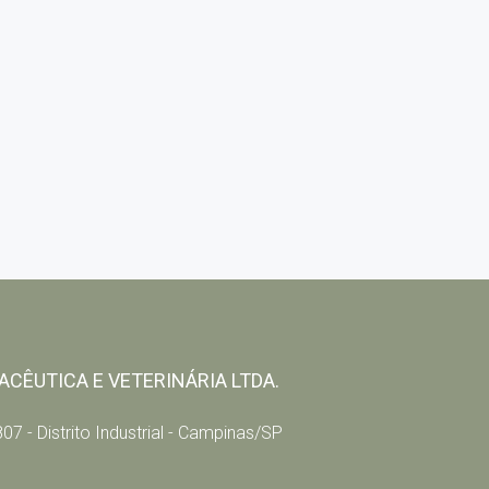
CÊUTICA E VETERINÁRIA LTDA.
07 - Distrito Industrial - Campinas/SP