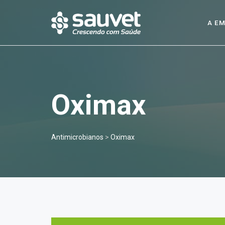
A E
Oximax
Antimicrobianos
>
Oximax