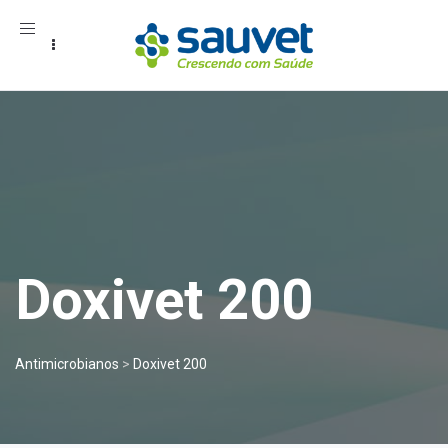
Toggle
navigation
Doxivet 200
Antimicrobianos
>
Doxivet 200