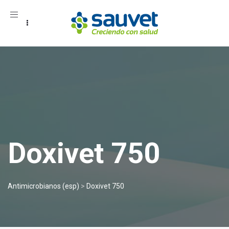
Toggle
navigation
Doxivet 750
Antimicrobianos (esp)
>
Doxivet 750