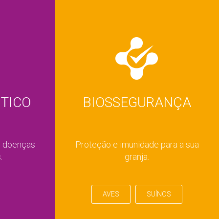
TICO
BIOSSEGURANÇA
e doenças
Proteção e imunidade para a sua
.
granja.
AVES
SUÍNOS