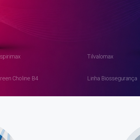
spirimax
Tilvalomax
reen Choline B4
Linha Biossegurança