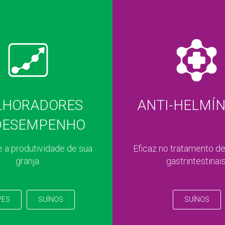
LHORADORES
ANTI-HELMÍN
DESEMPENHO
 a produtividade de sua
Eficaz no tratamento d
granja.
gastrintestinais
VES
SUÍNOS
SUÍNOS