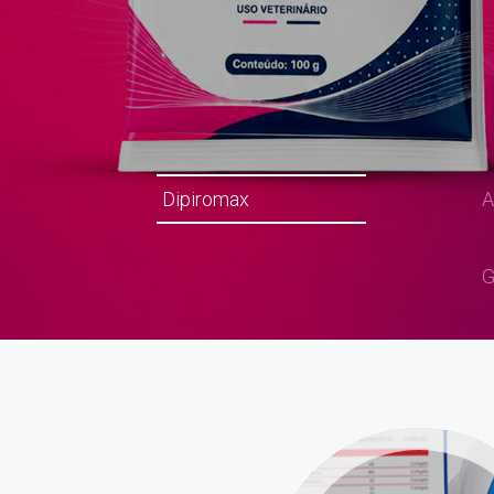
Dipiromax
A
G