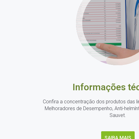
Concentração
na medida certa
para sua granja.
Informações té
Confira a concentração dos produtos das li
Melhoradores de Desempenho, Anti-helmín
Sauvet.
SAIBA MAIS