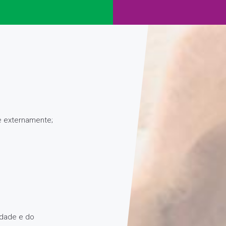
 e externamente;
idade e do