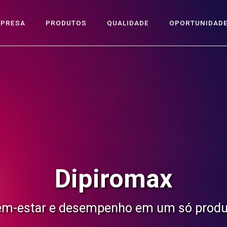
MPRESA
PRODUTOS
QUALIDADE
OPORTUNIDAD
Aspirimax
Resolve as dores de cabeça da sua granj