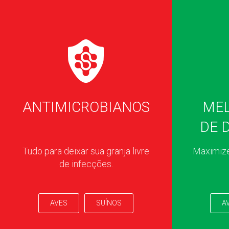
ANTIMICROBIANOS
ME
DE 
Tudo para deixar sua granja livre
Maximize
de infecções.
AVES
SUÍNOS
A